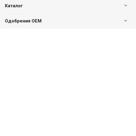
Каталог
Одобрения OEM
Будьте всегда в курсе
Оставайтесь на связи
Наши контакты
+7 (495) 142-46-01
Центральный офис
г. Москва, Дмитровское ш., 163А, к2 (БЦ SK Plaza),