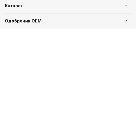
Каталог
Одобрения OEM
Будьте всегда в курсе
Оставайтесь на связи
Наши контакты
+7 (495) 142-46-01
Центральный офис
г. Москва, Дмитровское ш., 163А, к2 (БЦ SK Plaza),