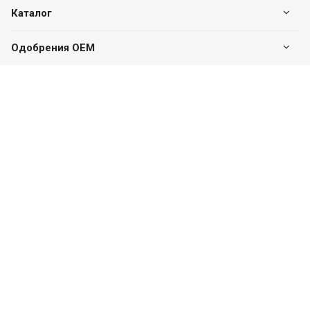
Каталог
Одобрения OEM
Будьте всегда в курсе
Оставайтесь на связи
Наши контакты
+7 (495) 142-46-01
Центральный офис
г. Москва, Дмитровское ш., 163А, к2 (БЦ SK Plaza),