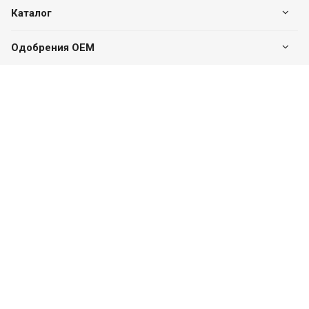
Каталог
Одобрения OEM
Будьте всегда в курсе
Оставайтесь на связи
Наши контакты
+7 (495) 142-46-01
Центральный офис
г. Москва, Дмитровское ш., 163А, к2 (БЦ SK Plaza),