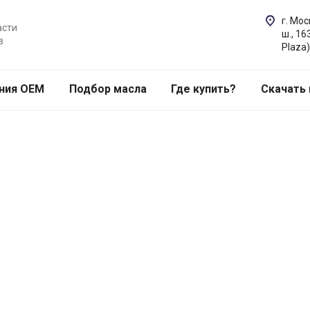
г. Мо
асти
ш., 16
в
Plaza)
ния OEM
Подбор масла
Где купить?
Скачать 