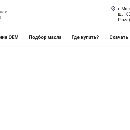
г. Мо
асти
ш., 16
в
Plaza)
ния OEM
Подбор масла
Где купить?
Скачать 