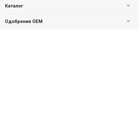
Каталог
Одобрения OEM
Будьте всегда в курсе
Оставайтесь на связи
Наши контакты
+7 (495) 142-46-01
Центральный офис
г. Москва, Дмитровское ш., 163А, к2 (БЦ SK Plaza),