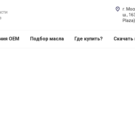
г. Мо
асти
ш., 16
в
Plaza)
ния OEM
Подбор масла
Где купить?
Скачать 